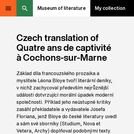
Museum of literature
My collection
Czech translation of
Quatre ans de captivité
à Cochons-sur-Marne
Základ díla francouzského prozaika a
myslitele Léona Bloye tvoří literární deníky,
v nichž zachycoval především nejrůznější
události dotvrzující morální úpadek moderní
společnosti. Příklad jeho neústupné kritiky
zasáhl překladatele a vydavatele Josefa
Floriana, jenž Bloye do české literatury uvedl
a sám své sborníky (Studium, Nova et
Vetera, Archy) doplňoval podobnými texty.